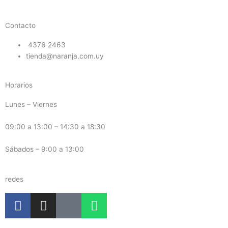
Contacto
4376 2463
tienda@naranja.com.uy
Horarios
Lunes – Viernes
09:00 a 13:00 – 14:30 a 18:30
Sábados – 9:00 a 13:00
redes
F
I
G
W
a
n
o
h
c
s
o
a