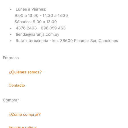
e
t
g
t
Lunes a Viernes:
b
a
l
s
9:00 a 13:00 - 14:30 a 18:30
o
g
e
a
Sábados: 9:00 a 13:00
o
r
-
p
4376 2463 - 098 059 463
k
a
p
p
tienda@naranja.com.uy
-
m
l
Ruta interbalneria - km. 36600 Pinamar Sur, Canelones
f
u
s
Empresa
-
g
¿Quiénes somos?
Contacto
Comprar
¿Cómo comprar?
Envíos y retiros