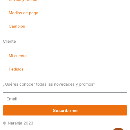
Medios de pago
Cambios
Cliente
Mi cuenta
Pedidos
¿Quéres conocer todas las novedades y promos?
E
m
a
Suscribirme
i
l
© Naranja 2023