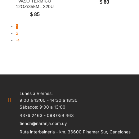
VASO TERMICO
$
60
12OZ/355ML X20U
$
85
1
2
→
Lunes a Viernes:
9:00 a 13:00 - 14:30 a 18:30
Sábados: 9:00 a 13:00
4376 2463 - 098 059 463
tienda@naranja.com.uy
Ruta interbalneria - km. 36600 Pinamar Sur, Canelones