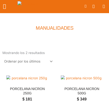
Ir
Carrito
al
contenido
MANUALIDADES
Ordenado
por
los
Mostrando los 2 resultados
últimos
PORCELANA NICRON
PORCELANA NICRON
250G
500G
$
181
$
349