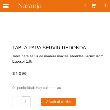
Ir
Carrito
al
contenido
TABLA PARA SERVIR REDONDA
Tabla para servir de madera maciza. Medidas 34cmx34cm.
Espesor 1.8cm
$
1.096
Tabla
Disponibilidad:
Hay existencias
para
servir
-
+
Añadir al carrito
redonda
cantidad