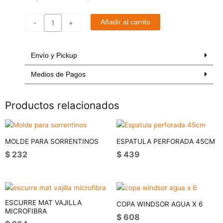
para
pastas
Añadir al carrito
-
+
de
silicona
-
Envío y Pickup
selecta
cantidad
Medios de Pagos
Productos relacionados
MOLDE PARA SORRENTINOS
ESPATULA PERFORADA 45CM
$
232
$
439
ESCURRE MAT VAJILLA
COPA WINDSOR AGUA X 6
MICROFIBRA
$
608