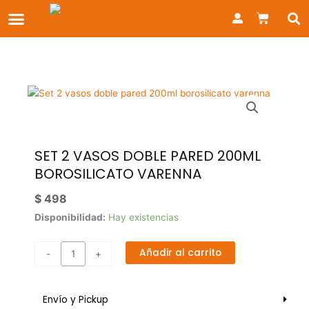
Ir
Carrito
al
contenido
SET 2 VASOS DOBLE PARED 200ML
BOROSILICATO VARENNA
$
498
Set
Disponibilidad:
Hay existencias
2
vasos
Añadir al carrito
-
+
doble
pared
200ml
Envío y Pickup
borosilicato