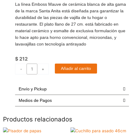
La línea Emboss Mauve de cerámica blanca de alta gama
de la marca Santa Anita está diseñada para garantizar la
durabilidad de las piezas de vajilla de tu hogar o
restaurante. El plato llano de 27 cm.
está fabricado en
material cerámico y esmalte de exclusiva formulación que
lo hace apto para horno convencional, microondas, y
lavavajillas con tecnología antirayado
$
212
Plato
Añadir al carrito
-
+
de
mesa27cm
ceram
Envío y Pickup
blanca
emboss
Medios de Pagos
mauve
santa
Productos relacionados
anita
cantidad