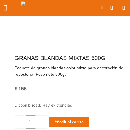
Ir
Carrito
al
contenido
GRANAS BLANDAS MIXTAS 500G
Paquete de granas blandas color mixto para decoración de
repostería. Peso neto 500g.
$
155
Granas
Disponibilidad:
Hay existencias
blandas
mixtas
-
+
Añadir al carrito
500g