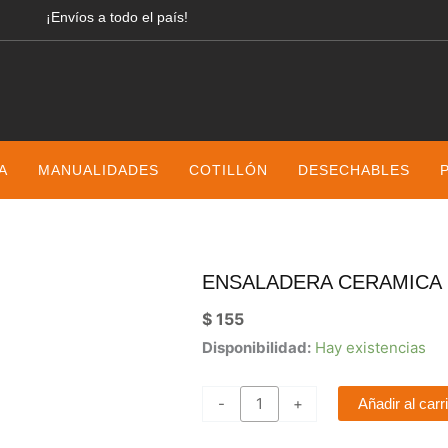
¡Envíos a todo el país!
A
MANUALIDADES
COTILLÓN
DESECHABLES
ENSALADERA CERAMICA 
$
155
Ensaladera
Disponibilidad:
Hay existencias
Ceramica
20x6cm
-
+
Añadir al carr
Organic
Gris