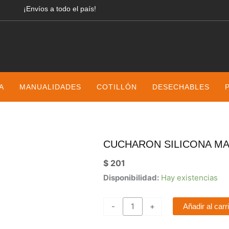
¡Envíos a todo el país!
A
MANUALIDADES
COTILLÓN
DESECHABLES
CUCHARON SILICONA MA
$
201
CUCHARON
Disponibilidad:
Hay existencias
SILICONA
MANGO
-
+
Añadir al carr
ACACIA
BLANCO