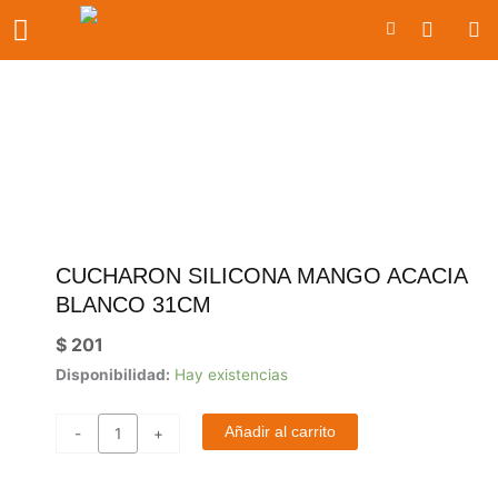
Ir
Carrito
al
contenido
CUCHARON SILICONA MANGO ACACIA
BLANCO 31CM
$
201
CUCHARON
Disponibilidad:
Hay existencias
SILICONA
MANGO
Añadir al carrito
-
+
ACACIA
BLANCO
31CM