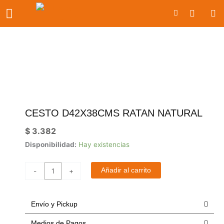
Ir
Carrito
al
contenido
CESTO D42X38CMS RATAN NATURAL
$
3.382
Cesto
Disponibilidad:
Hay existencias
d42x38cms
ratan
Añadir al carrito
-
+
natural
cantidad
Envío y Pickup
Medios de Pagos