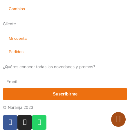
Cambios
Cliente
Mi cuenta
Pedidos
¿Quéres conocer todas las novedades y promos?
Email
Suscribirme
© Naranja 2023
F
I
W
a
n
h