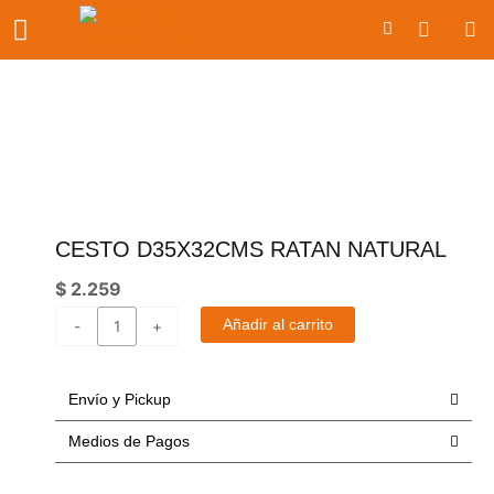
Ir
Carrito
al
contenido
CESTO D35X32CMS RATAN NATURAL
$
2.259
cesto
Añadir al carrito
-
+
D35x32cms
ratan
natural
Envío y Pickup
cantidad
Medios de Pagos