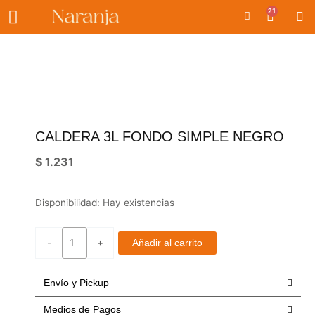
Ir
21
Carrito
al
contenido
CALDERA 3L FONDO SIMPLE NEGRO
$
1.231
Caldera
Disponibilidad:
Hay existencias
3l
fondo
-
+
Añadir al carrito
simple
negro
cantidad
Envío y Pickup
Medios de Pagos