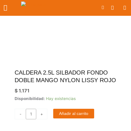
Ir
Carrito
al
contenido
CALDERA 2.5L SILBADOR FONDO
DOBLE MANGO NYLON LISSY ROJO
$
1.171
Caldera
Disponibilidad:
Hay existencias
2.5l
silbador
Añadir al carrito
-
+
fondo
doble
mango