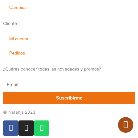
Cambios
Cliente
Mi cuenta
Pedidos
¿Quéres conocer todas las novedades y promos?
Email
Suscribirme
© Naranja 2023
F
I
W
a
n
h