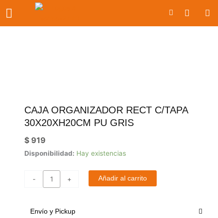
Ir
Carrito
al
contenido
CAJA ORGANIZADOR RECT C/TAPA
30X20XH20CM PU GRIS
$
919
Caja
Disponibilidad:
Hay existencias
organizador
rect
Añadir al carrito
-
+
c/tapa
30x20xh20cm
pu
Envío y Pickup
gris