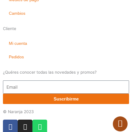
Cambios
Cliente
Mi cuenta
Pedidos
¿Quéres conocer todas las novedades y promos?
Email
Suscribirme
© Naranja 2023
F
I
W
a
n
h