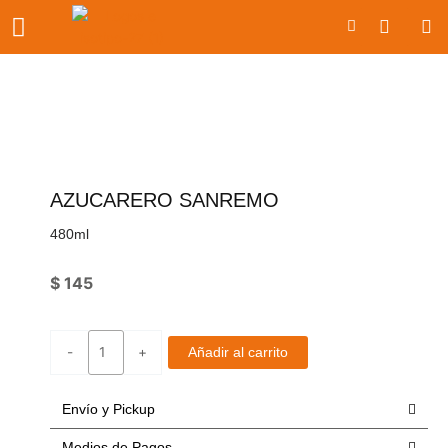
Ir
Carrito
al
contenido
AZUCARERO SANREMO
480ml
$
145
Azucarero
-
+
Añadir al carrito
Sanremo
cantidad
Envío y Pickup
Medios de Pagos