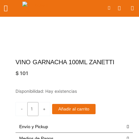
Ir
Carrito
al
contenido
VINO GARNACHA 100ML ZANETTI
$
101
Vino
Disponibilidad:
Hay existencias
garnacha
100ml
-
+
Añadir al carrito
Zanetti
cantidad
Envío y Pickup
Medios de Pagos