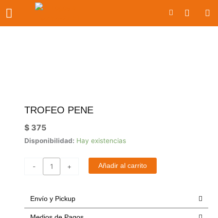
Ir
Carrito
al
contenido
TROFEO PENE
$
375
trofeo
Disponibilidad:
Hay existencias
pene
cantidad
Añadir al carrito
-
+
Envío y Pickup
Medios de Pagos