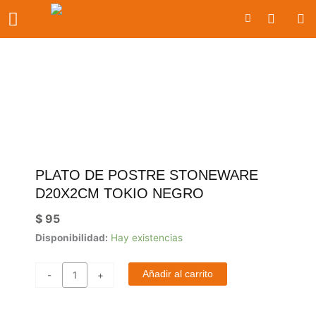
Ir
Carrito
al
contenido
PLATO DE POSTRE STONEWARE
D20X2CM TOKIO NEGRO
$
95
PLATO
Disponibilidad:
Hay existencias
DE
POSTRE
Añadir al carrito
-
+
STONEWARE
D20x2CM
TOKIO