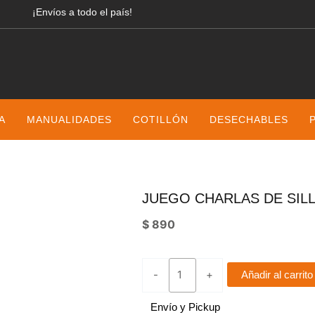
¡Envíos a todo el país!
A
MANUALIDADES
COTILLÓN
DESECHABLES
JUEGO CHARLAS DE SIL
$
890
juego
-
+
Añadir al carrito
charlas
de
Envío y Pickup